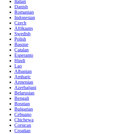
Italian
Danish
Romanian
Indonesian
Czech
Afrikaans
Swedish
Polish
Basque
Catalan
Esperanto
Hindi
Lao
Albanian
Amharic
Armenian
Azerbaijani
Belarusian
Bengali
Bosnian
Bulgarian
Cebuano
Chichewa
Corsican
Croatian