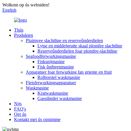
Wolkom op ús websiden!
English
Thús
Produkten
Pluimvee slachtline en reserveûnderdielen
Lytse en middelgrutte skaal plomfee slachtline
Reserveûnderdielen foar plomfee-slachtline
Seafoodferwurkingsmasine
Fisksnijmasine
Fisk ûntbeenmasine
Apparatuer foar ferwurking fan griente en fruit
Rolborstel waskmasine
Fleisferwurkingsapparatuer
Waskmasine
Kratwaskmasine
Gassilinder waskmasine
Nijs
FAQ's
Oer ús
Kontakt mei ús opnimme