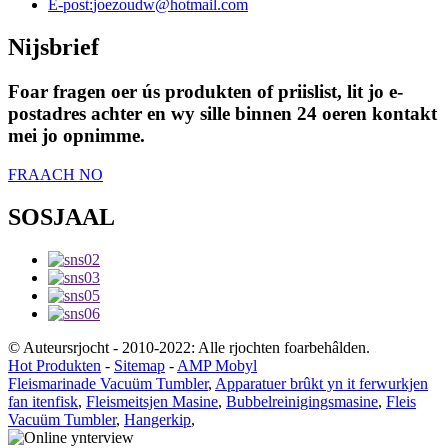
E-post:
joezoudw@hotmail.com
Nijsbrief
Foar fragen oer ús produkten of priislist, lit jo e-
postadres achter en wy sille binnen 24 oeren kontakt
mei jo opnimme.
FRAACH NO
SOSJAAL
© Auteursrjocht - 2010-2022: Alle rjochten foarbehâlden.
Hot Produkten
-
Sitemap
-
AMP Mobyl
Fleismarinade Vacuüm Tumbler
,
Apparatuer brûkt yn it ferwurkjen
fan itenfisk
,
Fleismeitsjen Masine
,
Bubbelreinigingsmasine
,
Fleis
Vacuüm Tumbler
,
Hangerkip
,