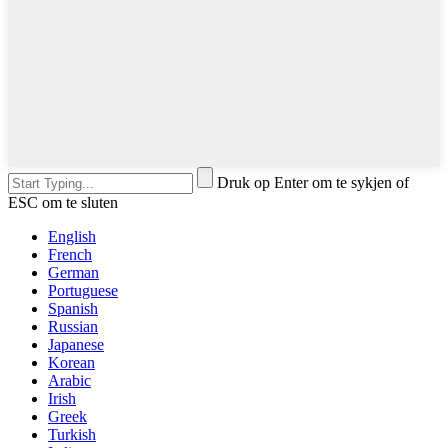
Druk op Enter om te sykjen of
ESC om te sluten
English
French
German
Portuguese
Spanish
Russian
Japanese
Korean
Arabic
Irish
Greek
Turkish