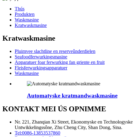
Thús
Produkten
Waskmasine
Kratwaskmasine
Kratwaskmasine
Pluimvee slachtline en reserveûnderdielen
Seafoodferwurkingsmasine
Apparatuer foar ferwurking fan griente en fruit
Fleisferwurkingsapparatuer
Waskmasine
Automatyske kratmandwaskmasine
KONTAKT MEI ÚS OPNIMME
Nr. 221, Zhanqian Xi Street, Ekonomyske en Technologyske
Untwikkelingssône, Zhu Cheng City, Shan Dong, Sina.
Tel:
0086-13853537860