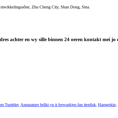
ntwikkelingssône, Zhu Cheng City, Shan Dong, Sina.
stadres achter en wy sille binnen 24 oeren kontakt mei j
üm Tumbler
,
Apparatuer brûkt yn it ferwurkjen fan itenfisk
,
Hangerkip
,