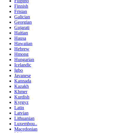
Filipino
Finnish
Frisian
Galician
Georgian
Gujarati
Haitian
Hausa
Hawaiian
Hebrew
Hmong
Hungarian
Icelandic
Igbo
Javanese
Kannada
Kazakh
Khmer
Kurdish
Kyrgyz
Latin
Latvian
Lithuanian
Luxembou..
Macedonian