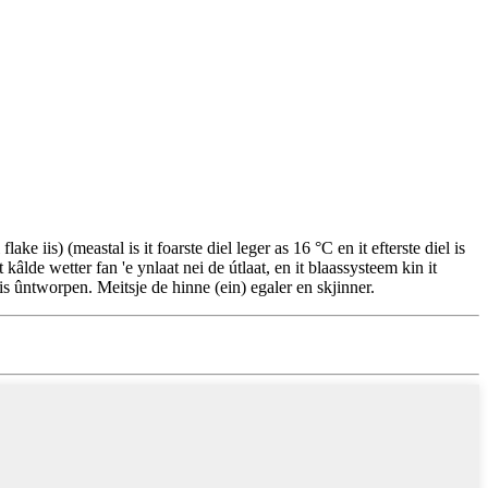
e iis) (meastal is it foarste diel leger as 16 °C en it efterste diel is
 kâlde wetter fan 'e ynlaat nei de útlaat, en it blaassysteem kin it
 is ûntworpen. Meitsje de hinne (ein) egaler en skjinner.