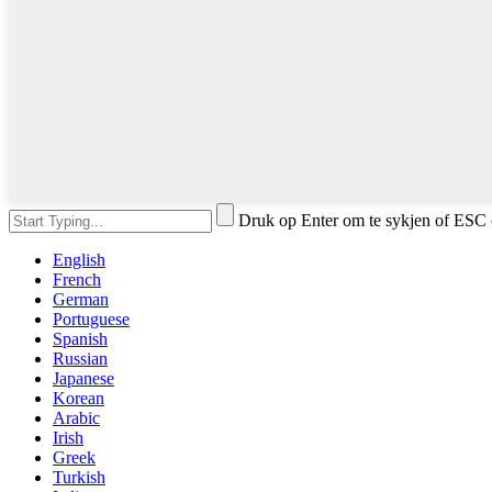
Druk op Enter om te sykjen of ESC 
English
French
German
Portuguese
Spanish
Russian
Japanese
Korean
Arabic
Irish
Greek
Turkish