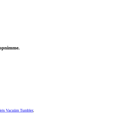
o opnimme.
leis Vacuüm Tumbler
,