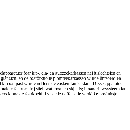
elapparatuer foar kip-, ein- en guozzekarkassen nei it slachtsjen en
en glânzich, en de foarôfkuolle plomfeekarkassen wurde ûntsoerd en
d kin oanpast wurde neffens de easken fan 'e klant. Dizze apparatuer
kke fan roestfrij stiel, wat moai en skjin is; it oandriuwsysteem fan
kers kinne de foarkoeltiid ynstelle neffens de werklike produksje.