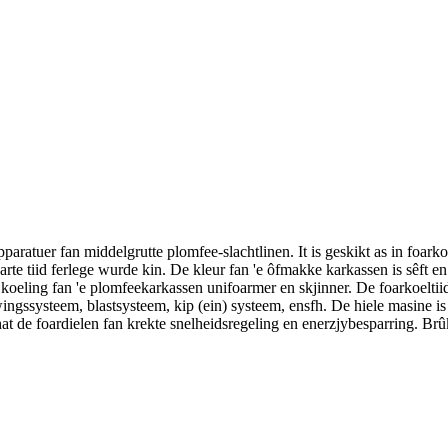
aratuer fan middelgrutte plomfee-slachtlinen. It is geskikt as in foarko
rte tiid ferlege wurde kin. De kleur fan 'e ôfmakke karkassen is sêft 
e koeling fan 'e plomfeekarkassen unifoarmer en skjinner. De foarkoeltii
ssysteem, blastsysteem, kip (ein) systeem, ensfh. De hiele masine is ma
at de foardielen fan krekte snelheidsregeling en enerzjybesparring. Brû