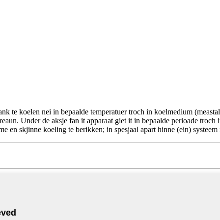
nk te koelen nei in bepaalde temperatuer troch in koelmedium (meastal flak
reaun. Under de aksje fan it apparaat giet it in bepaalde perioade troch it
arme en skjinne koeling te berikken; in spesjaal apart hinne (ein) systeem