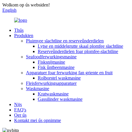
Wolkom op ús websiden!
English
Thús
Produkten
Pluimvee slachtline en reserveûnderdielen
Lytse en middelgrutte skaal plomfee slachtline
Reserveûnderdielen foar plomfee-slachtline
Seafoodferwurkingsmasine
Fisksnijmasine
Fisk ûntbeenmasine
Apparatuer foar ferwurking fan griente en fruit
Rolborstel waskmasine
Fleisferwurkingsapparatuer
Waskmasine
Kratwaskmasine
Gassilinder waskmasine
Nijs
FAQ's
Oer ús
Kontakt mei ús opnimme