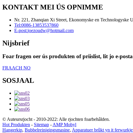
KONTAKT MEI ÚS OPNIMME
Nr. 221, Zhanqian Xi Street, Ekonomyske en Technologyske U
Tel:
0086-13853537860
E-post:
joezoudw@hotmail.com
Nijsbrief
Foar fragen oer ús produkten of priislist, lit jo e-po
FRAACH NO
SOSJAAL
© Auteursrjocht - 2010-2022: Alle rjochten foarbehâlden.
Hot Produkten
-
Sitemap
-
AMP Mobyl
Hangerkip
,
Bubbelreinigingsmasine
,
Apparatuer brûkt yn it ferwurkjen