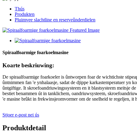
Thús
Produkten
Pluimvee slachtline en reserveûnderdielen
Spiraalfoarmige foarkoelmasine
Koarte beskriuwing:
De spiraalfoarmige foarkoeler is ûntworpen foar de wichtichste stipeapp
ûntnimmen fan 'e ynhalaasje, sadat de djippe karkastemperatuer yn koa
ûntgiftige. It skroefoandriuwingssysteem en it blastsysteem meitsje d
bestiet benammen út in tanklichem, oandriuwsysteem, skroefoandriuwing
'e masine brûkt in frekwinsjeomvormer om de snelheid te regeljen, it h
Stjoer e-post nei ús
Produktdetail