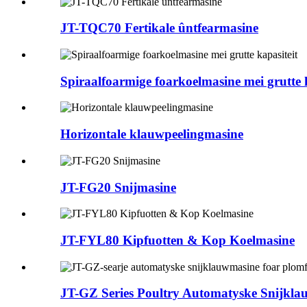
JT-TQC70 Fertikale ûntfearmasine
Spiraalfoarmige foarkoelmasine mei grutte k
Horizontale klauwpeelingmasine
JT-FG20 Snijmasine
JT-FYL80 Kipfuotten & Kop Koelmasine
JT-GZ Series Poultry Automatyske Snijklau