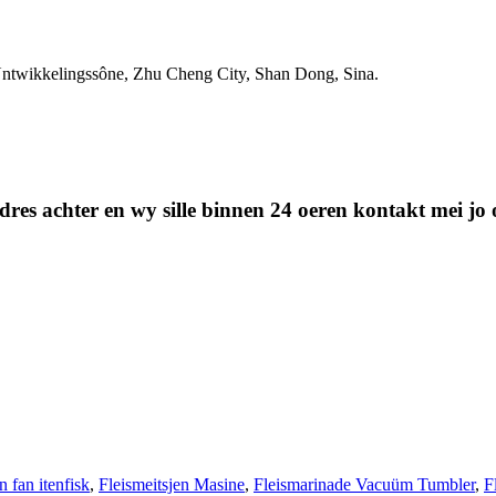
ntwikkelingssône, Zhu Cheng City, Shan Dong, Sina.
stadres achter en wy sille binnen 24 oeren kontakt mei j
 fan itenfisk
,
Fleismeitsjen Masine
,
Fleismarinade Vacuüm Tumbler
,
F