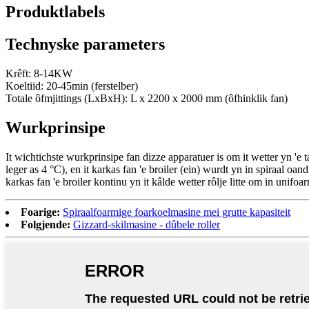
Produktlabels
Technyske parameters
Krêft: 8-14KW
Koeltiid: 20-45min (ferstelber)
Totale ôfmjittings (LxBxH): L x 2200 x 2000 mm (ôfhinklik fan)
Wurkprinsipe
It wichtichste wurkprinsipe fan dizze apparatuer is om it wetter yn 'e ta
leger as 4 °C), en it karkas fan 'e broiler (ein) wurdt yn in spiraal oand
karkas fan 'e broiler kontinu yn it kâlde wetter rôlje litte om in unifo
Foarige:
Spiraalfoarmige foarkoelmasine mei grutte kapasiteit
Folgjende:
Gizzard-skilmasine - dûbele roller