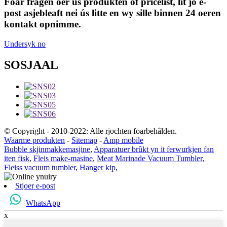
Foar fragen oer ús produkten of pricelist, lit jo e-
post asjebleaft nei ús litte en wy sille binnen 24 oeren
kontakt opnimme.
Undersyk no
SOSJAAL
© Copyright - 2010-2022: Alle rjochten foarbehâlden.
Waarme produkten
-
Sitemap
-
Amp mobile
Bubble skjinmakkemasjine
,
Apparatuer brûkt yn it ferwurkjen fan
iten fisk
,
Fleis make-masine
,
Meat Marinade Vacuum Tumbler
,
Fleiss vacuum tumbler
,
Hanger kip
,
Stjoer e-post
WhatsApp
x