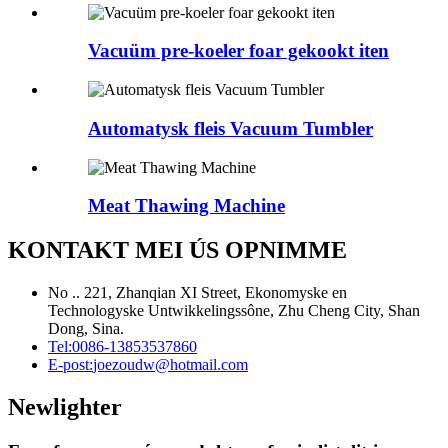
Vacuüm pre-koeler foar gekookt iten
Automatysk fleis Vacuum Tumbler
Meat Thawing Machine
KONTAKT MEI ÚS OPNIMME
No .. 221, Zhanqian XI Street, Ekonomyske en
Technologyske Untwikkelingssône, Zhu Cheng City, Shan
Dong, Sina.
Tel:
0086-13853537860
E-post:
joezoudw@hotmail.com
Newlighter