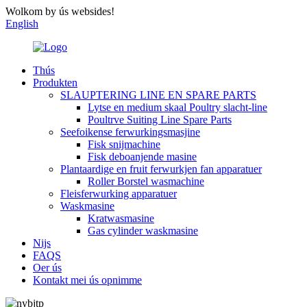
Wolkom by ús websides!
English
Thús
Produkten
SLAUPTERING LINE EN SPARE PARTS
Lytse en medium skaal Poultry slacht-line
Poultrve Suiting Line Spare Parts
Seefoikense ferwurkingsmasjine
Fisk snijmachine
Fisk deboanjende masine
Plantaardige en fruit ferwurkjen fan apparatuer
Roller Borstel wasmachine
Fleisferwurking apparatuer
Waskmasine
Kratwasmasine
Gas cylinder waskmasine
Nijs
FAQS
Oer ús
Kontakt mei ús opnimme