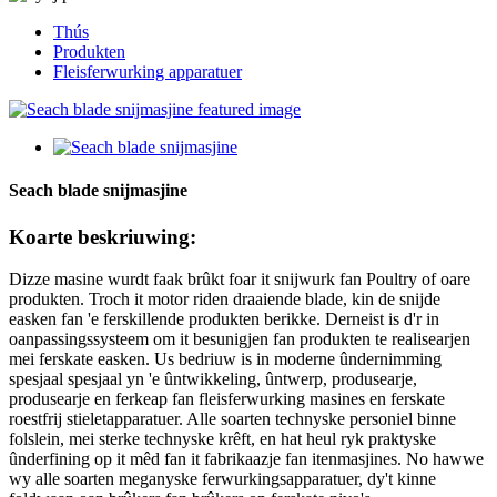
Thús
Produkten
Fleisferwurking apparatuer
Seach blade snijmasjine
Koarte beskriuwing:
Dizze masine wurdt faak brûkt foar it snijwurk fan Poultry of oare
produkten. Troch it motor riden draaiende blade, kin de snijde
easken fan 'e ferskillende produkten berikke. Derneist is d'r in
oanpassingssysteem om it besunigjen fan produkten te realisearjen
mei ferskate easken. Us bedriuw is in moderne ûndernimming
spesjaal spesjaal yn 'e ûntwikkeling, ûntwerp, produsearje,
produsearje en ferkeap fan fleisferwurking masines en ferskate
roestfrij stieletapparatuer. Alle soarten technyske personiel binne
folslein, mei sterke technyske krêft, en hat heul ryk praktyske
ûnderfining op it mêd fan it fabrikaazje fan itenmasjines. No hawwe
wy alle soarten meganyske ferwurkingsapparatuer, dy't kinne