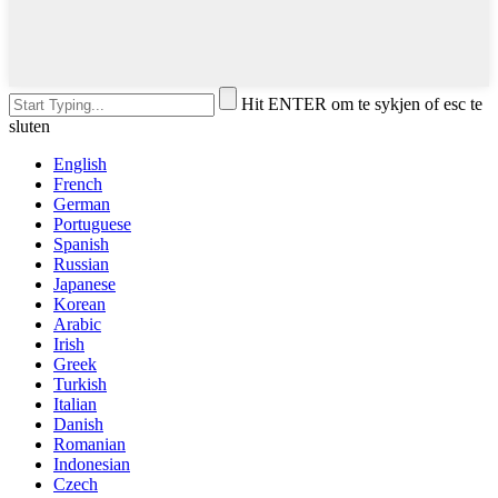
Hit ENTER om te sykjen of esc te
sluten
English
French
German
Portuguese
Spanish
Russian
Japanese
Korean
Arabic
Irish
Greek
Turkish
Italian
Danish
Romanian
Indonesian
Czech