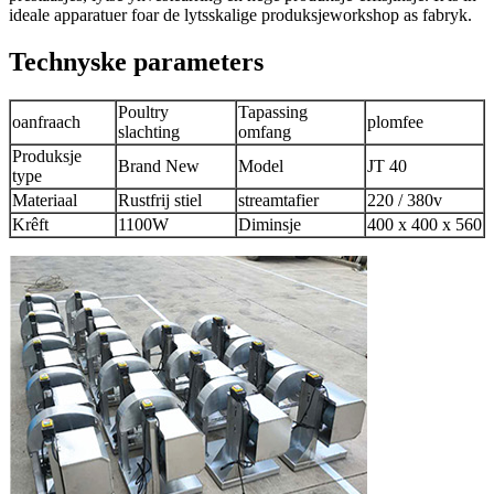
ideale apparatuer foar de lytsskalige produksjeworkshop as fabryk.
Technyske parameters
Poultry
Tapassing
oanfraach
plomfee
slachting
omfang
Produksje
Brand New
Model
JT 40
type
Materiaal
Rustfrij stiel
streamtafier
220 / 380v
Krêft
1100W
Diminsje
400 x 400 x 560