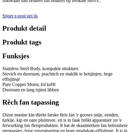
foldwaan oan brûkers fan brûkers op ferskate nivo's.
Stjoer e-post nei ús
Produkt detail
Produkt tags
Funksjes
Stainless Steel Body, kompakte struktuer.
Stevich en duorsum, prachtich en maklik te betsjinjen, hege
effisjinsje
Pure Copper Motor, fol krêft
Duorsum en lang tsjinst libben
Rêch fan tapassing
Dizze masine kin direkt farske fleis fan 'e gooses snije, eenden,
turkije, kip en oare pluimvee. en is in faak brûkt apparatuer yn 'e
ferwurking fan fleisprodukten. It hat de skaaimerken fan betroubere
prestaasjes, lytse ynvestearring en hege produksje-effisjinsje. It is in