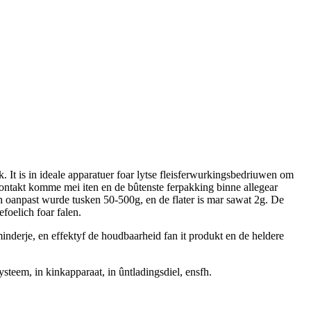
k. It is in ideale apparatuer foar lytse fleisferwurkingsbedriuwen om
 kontakt komme mei iten en de bûtenste ferpakking binne allegear
rich oanpast wurde tusken 50-500g, en de flater is mar sawat 2g. De
foelich foar falen.
minderje, en effektyf de houdbaarheid fan it produkt en de heldere
systeem, in kinkapparaat, in ûntladingsdiel, ensfh.