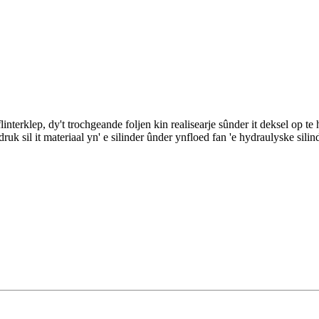
 flinterklep, dy't trochgeande foljen kin realisearje sûnder it deksel op 
uk sil it materiaal yn' e silinder ûnder ynfloed fan 'e hydraulyske silind