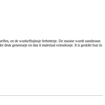
te heffen, en de wurkeffisjinsje ferbetterje. De masine wurdt oandreaun
er druk generearje en dan it materiaal extrudearje. It is geskikt foar in