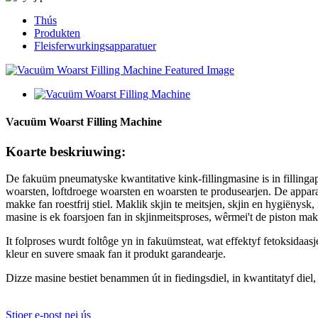
Thús
Produkten
Fleisferwurkingsapparatuer
Vacuüm Woarst Filling Machine
Koarte beskriuwing:
De fakuüm pneumatyske kwantitative kink-fillingmasine is in fillingappa
woarsten, loftdroege woarsten en woarsten te produsearjen. De apparat
makke fan roestfrij stiel. Maklik skjin te meitsjen, skjin en hygiënysk
masine is ek foarsjoen fan in skjinmeitsproses, wêrmei't de piston mak
It folproses wurdt foltôge yn in fakuümsteat, wat effektyf fetoksidaas
kleur en suvere smaak fan it produkt garandearje.
Dizze masine bestiet benammen út in fiedingsdiel, in kwantitatyf diel, in
Stjoer e-post nei ús