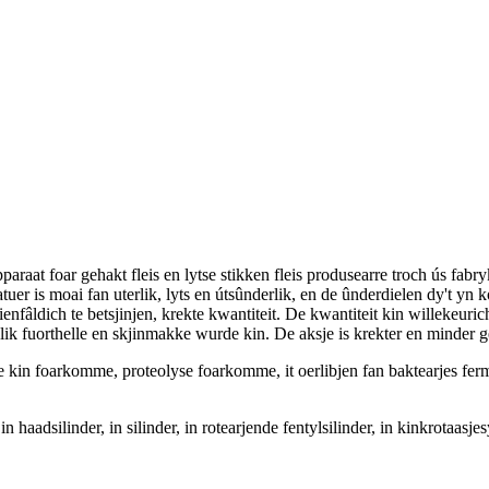
raat foar gehakt fleis en lytse stikken fleis produsearre troch ús fabry
uer is moai fan uterlik, lyts en útsûnderlik, en de ûnderdielen dy't yn
, ienfâldich te betsjinjen, krekte kwantiteit. De kwantiteit kin willekeu
lik fuorthelle en skjinmakke wurde kin. De aksje is krekter en minder ge
je kin foarkomme, proteolyse foarkomme, it oerlibjen fan baktearjes fer
 haadsilinder, in silinder, in rotearjende fentylsilinder, in kinkrotaasje