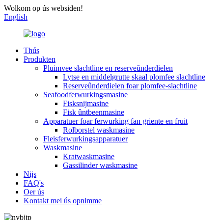
Wolkom op ús websiden!
English
Thús
Produkten
Pluimvee slachtline en reserveûnderdielen
Lytse en middelgrutte skaal plomfee slachtline
Reserveûnderdielen foar plomfee-slachtline
Seafoodferwurkingsmasine
Fisksnijmasine
Fisk ûntbeenmasine
Apparatuer foar ferwurking fan griente en fruit
Rolborstel waskmasine
Fleisferwurkingsapparatuer
Waskmasine
Kratwaskmasine
Gassilinder waskmasine
Nijs
FAQ's
Oer ús
Kontakt mei ús opnimme