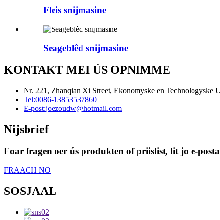
Fleis snijmasine
Seageblêd snijmasine
KONTAKT MEI ÚS OPNIMME
Nr. 221, Zhanqian Xi Street, Ekonomyske en Technologyske U
Tel:
0086-13853537860
E-post:
joezoudw@hotmail.com
Nijsbrief
Foar fragen oer ús produkten of priislist, lit jo e-po
FRAACH NO
SOSJAAL