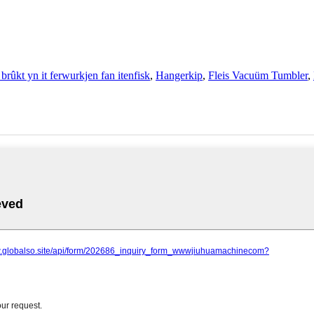
brûkt yn it ferwurkjen fan itenfisk
,
Hangerkip
,
Fleis Vacuüm Tumbler
,