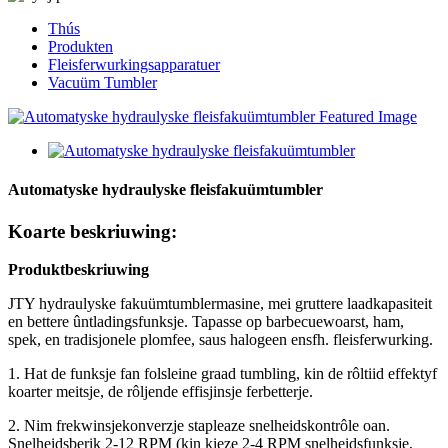
Thús
Produkten
Fleisferwurkingsapparatuer
Vacuüm Tumbler
Automatyske hydraulyske fleisfakuümtumbler
Koarte beskriuwing:
Produktbeskriuwing
JTY hydraulyske fakuümtumblermasine, mei gruttere laadkapasiteit
en bettere ûntladingsfunksje. Tapasse op barbecuewoarst, ham,
spek, en tradisjonele plomfee, saus halogeen ensfh. fleisferwurking.
1. Hat de funksje fan folsleine graad tumbling, kin de rôltiid effektyf
koarter meitsje, de rôljende effisjinsje ferbetterje.
2. Nim frekwinsjekonverzje stapleaze snelheidskontrôle oan.
Snelheidsberik 2-12 RPM (kin kieze 2-4 RPM snelheidsfunksje,