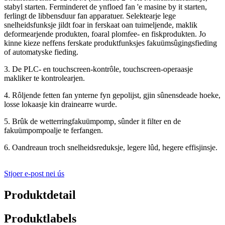
stabyl starten. Ferminderet de ynfloed fan 'e masine by it starten,
ferlingt de libbensduur fan apparatuer. Selektearje lege
snelheidsfunksje jildt foar in ferskaat oan tuimeljende, maklik
deformearjende produkten, foaral plomfee- en fiskprodukten. Jo
kinne kieze neffens ferskate produktfunksjes fakuümsûgingsfieding
of automatyske fieding.
3. De PLC- en touchscreen-kontrôle, touchscreen-operaasje
makliker te kontrolearjen.
4. Rôljende fetten fan ynterne fyn gepolijst, gjin sûnensdeade hoeke,
losse lokaasje kin drainearre wurde.
5. Brûk de wetterringfakuümpomp, sûnder it filter en de
fakuümpompoalje te ferfangen.
6. Oandreaun troch snelheidsreduksje, legere lûd, hegere effisjinsje.
Stjoer e-post nei ús
Produktdetail
Produktlabels