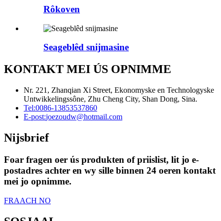
Rôkoven
Seageblêd snijmasine
KONTAKT MEI ÚS OPNIMME
Nr. 221, Zhanqian Xi Street, Ekonomyske en Technologyske
Untwikkelingssône, Zhu Cheng City, Shan Dong, Sina.
Tel:
0086-13853537860
E-post:
joezoudw@hotmail.com
Nijsbrief
Foar fragen oer ús produkten of priislist, lit jo e-
postadres achter en wy sille binnen 24 oeren kontakt
mei jo opnimme.
FRAACH NO