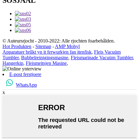
SOSJAAL
© Auteursrjocht - 2010-2022: Alle rjochten foarbehâlden.
Hot Produkten
-
Sitemap
-
AMP Mobyl
Apparatuer brûkt yn it ferwurkjen fan itenfisk
,
Fleis Vacuüm
Tumbler
,
Bubbelreinigingsmasine
,
Fleismarinade Vacuüm Tumbler
,
Hangerkip
,
Fleismeitsjen Masine
,
E-post ferstjoere
WhatsApp
x