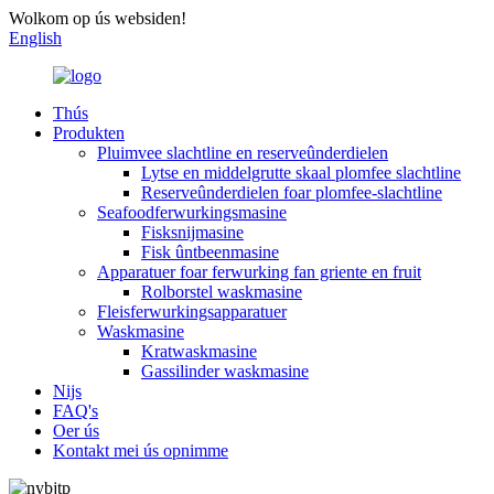
Wolkom op ús websiden!
English
Thús
Produkten
Pluimvee slachtline en reserveûnderdielen
Lytse en middelgrutte skaal plomfee slachtline
Reserveûnderdielen foar plomfee-slachtline
Seafoodferwurkingsmasine
Fisksnijmasine
Fisk ûntbeenmasine
Apparatuer foar ferwurking fan griente en fruit
Rolborstel waskmasine
Fleisferwurkingsapparatuer
Waskmasine
Kratwaskmasine
Gassilinder waskmasine
Nijs
FAQ's
Oer ús
Kontakt mei ús opnimme