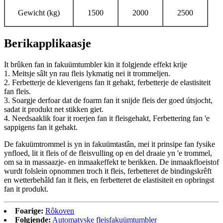
Gewicht (kg)
1500
2000
2500
Berikapplikaasje
It brûken fan in fakuümtumbler kin it folgjende effekt krije
1. Meitsje sâlt yn rau fleis lykmatig nei it trommeljen.
2. Ferbetterje de kleverigens fan it gehakt, ferbetterje de elastisiteit
fan fleis.
3. Soargje derfoar dat de foarm fan it snijde fleis der goed útsjocht,
sadat it produkt net stikken giet.
4. Needsaaklik foar it roerjen fan it fleisgehakt, Ferbettering fan 'e
sappigens fan it gehakt.
De fakuümtrommel is yn in fakuümtastân, mei it prinsipe fan fysike
ynfloed, lit it fleis of de fleisvulling op en del draaie yn 'e trommel,
om sa in massaazje- en inmaakeffekt te berikken. De inmaakfloeistof
wurdt folslein opnommen troch it fleis, ferbetteret de bindingskrêft
en wetterbehâld fan it fleis, en ferbetteret de elastisiteit en opbringst
fan it produkt.
Foarige:
Rôkoven
Folgjende:
Automatyske fleisfakuümtumbler