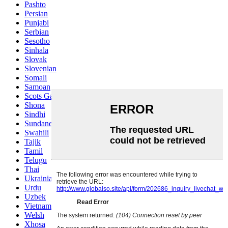
Pashto
Persian
Punjabi
Serbian
Sesotho
Sinhala
Slovak
Slovenian
Somali
Samoan
Scots Gaelic
Shona
Sindhi
Sundanese
Swahili
Tajik
Tamil
Telugu
Thai
Ukrainian
Urdu
Uzbek
Vietnamese
Welsh
Xhosa